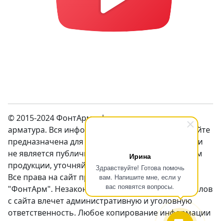
© 2015-2024 ФонтАрм – фонтанная устьевая
арматура. Вся информация предсталенная на сайте
предназначена для ознакомления с продукцией и
не является публичной оффертой. Перед заказом
Ирина
продукции, уточняйте цены у менеджеров.
Здравствуйте! Готова помочь
Все права на сайт принадлежат компании
вам. Напишите мне, если у
вас появятся вопросы.
"ФонтАрм". Незаконное использование материалов
с сайта влечет административную и уголовную
ответственность. Любое копирование информации