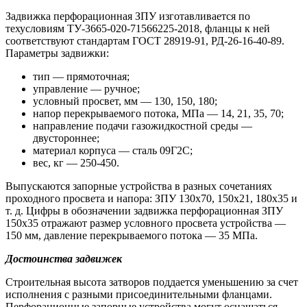
Задвижка перфорационная ЗПУ изготавливается по
техусловиям ТУ-3665-020-71566225-2018, фланцы к ней
соответствуют стандартам ГОСТ 28919-91, РД-26-16-40-89.
Параметры задвижки:
тип — прямоточная;
управление — ручное;
условный просвет, мм — 130, 150, 180;
напор перекрываемого потока, МПа — 14, 21, 35, 70;
направление подачи газожидкостной среды —
двустороннее;
материал корпуса — сталь 09Г2С;
вес, кг — 250-450.
Выпускаются запорные устройства в разных сочетаниях
проходного просвета и напора: ЗПУ 130х70, 150х21, 180х35 и
т. д. Цифры в обозначении задвижка перфорационная ЗПУ
150х35 отражают размер условного просвета устройства —
150 мм, давление перекрываемого потока — 35 МПа.
Достоинства задвижек
Строительная высота затворов поддается уменьшению за счет
исполнения с разными присоединительными фланцами.
Перфорационные запорные устройства могут оснащаться