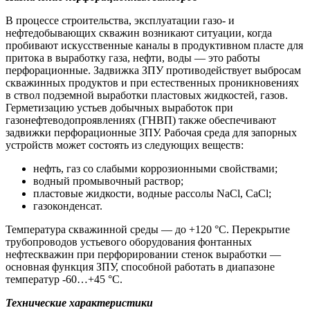
В процессе строительства, эксплуатации газо- и
нефтедобывающих скважин возникают ситуации, когда
пробивают искусственные каналы в продуктивном пласте для
притока в выработку газа, нефти, воды — это работы
перфорационные. Задвижка ЗПУ противодействует выбросам
скважинных продуктов и при естественных проникновениях
в ствол подземной выработки пластовых жидкостей, газов.
Герметизацию устьев добычных выработок при
газонефтеводопроявлениях (ГНВП) также обеспечивают
задвижки перфорационные ЗПУ. Рабочая среда для запорных
устройств может состоять из следующих веществ:
нефть, газ со слабыми коррозионными свойствами;
водный промывочный раствор;
пластовые жидкости, водные рассолы NaCl, CaCl;
газоконденсат.
Температура скважинной среды — до +120 °С. Перекрытие
трубопроводов устьевого оборудования фонтанных
нефтескважин при перфорировании стенок выработки —
основная функция ЗПУ, способной работать в диапазоне
температур -60…+45 °С.
Технические характеристики